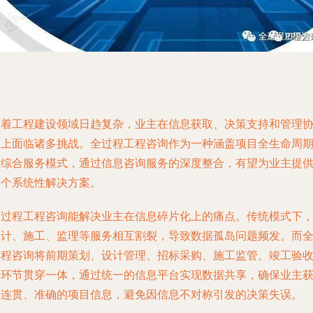
随着工程建设领域日趋复杂，业主在信息获取、决策支持和管理
同上面临诸多挑战。全过程工程咨询作为一种涵盖项目全生命周
的综合服务模式，通过信息咨询服务的深度整合，有望为业主提
一个系统性解决方案。
全过程工程咨询能解决业主在信息碎片化上的痛点。传统模式下
设计、施工、监理等服务相互割裂，导致数据孤岛问题频发。而
过程咨询将前期策划、设计管理、招标采购、施工监管、竣工验
等环节贯穿一体，通过统一的信息平台实现数据共享，确保业主
取连贯、准确的项目信息，避免因信息不对称引发的决策失误。