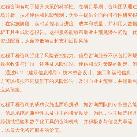
全过程咨询有助于提升决策的科学性。在项目早期，咨询团队通
市场分析、技术评估和风险预测，为业主提供全面的可行性研究
告；在实施阶段，实时监控项目进度、成本和质量，并利用大数
分析工具生成动态报告。这些服务能够帮助业主预见潜在问题，
化资源配置，从而降低项目超支和延期风险。
全过程工程咨询强化了风险管控能力。信息咨询服务不仅包括常
的数据收集与汇报，还涉及风险识别、评估和应对策略的制定。
如，通过BIM（建筑信息模型）技术整合设计、施工和运维信息，
询方可以模拟不同场景下的风险影响，及时向业主预警，并辅助
定应急预案。
全过程工程咨询的成功实施也面临挑战，如咨询团队的专业整合
力、信息系统的兼容性以及业主的接受度等。为此，业主应选择
备跨领域经验和数字化工具的咨询机构，并积极参与信息共享流
程，以最大化咨询服务的价值。