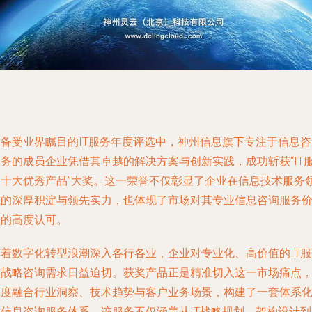
在备受业界瞩目的IT服务年度评选中，神州信息旗下专注于信息咨
服务的成员企业凭借其卓越的解决方案与创新实践，成功斩获“IT
务十大优秀产品”大奖。这一荣誉不仅彰显了企业在信息技术服务
域的深厚积淀与领先实力，也体现了市场对其专业信息咨询服务
值的高度认可。
随着数字化转型浪潮深入各行各业，企业对专业化、高价值的IT服
与战略咨询需求日益迫切。获奖产品正是精准切入这一市场痛点
深度融合行业洞察、技术趋势与客户业务场景，构建了一套体系
的信息咨询服务体系。该服务不仅涵盖从IT战略规划、架构设计到