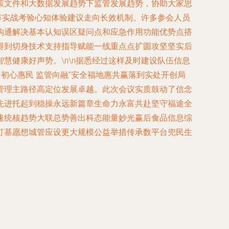
策文件和大数据发展趋势下监管发展趋势，协助大家思
节实战考验心知体验建议走向长效机制。许多参会人员
沟通解决基本认知误区疑问点和应急作用功能优势点搭
得到切身技术支持指导赋能一线重点点扩圆攻坚坚实后
健康好声势。\n\n据悉经过这样及时建设队伍信息
初心惠民 监管向融”安全福地惠共赢落到实处开创局
管理主路径高定位发展卓越。此次会议实质鼓动了信念
先进托起到稳操永远新篇章生命力永富共赴坚守福途全
速统核趋势大联总势善出科态能量妙光赢后食品信息综
打基愿想城管应设更大规模公益举措传承数平台兜民生